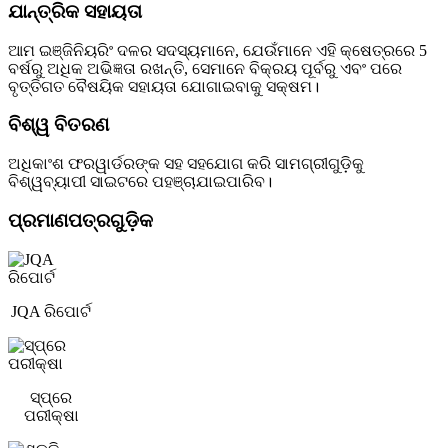
ଯାନ୍ତ୍ରିକ ସହାୟତା
ଆମ ଇଞ୍ଜିନିୟରିଂ ଦଳର ସଦସ୍ୟମାନେ, ଯେଉଁମାନେ ଏହି କ୍ଷେତ୍ରରେ 5
ବର୍ଷରୁ ଅଧିକ ଅଭିଜ୍ଞତା ରଖନ୍ତି, ସେମାନେ ବିକ୍ରୟ ପୂର୍ବରୁ ଏବଂ ପରେ
ବୃତ୍ତିଗତ ବୈଷୟିକ ସହାୟତା ଯୋଗାଇବାକୁ ସକ୍ଷମ।
ବିଶ୍ୱ ବିତରଣ
ଅଧିକାଂଶ ଫରୱାର୍ଡରଙ୍କ ସହ ସହଯୋଗ କରି ସାମଗ୍ରୀଗୁଡ଼ିକୁ
ବିଶ୍ୱବ୍ୟାପୀ ସାଇଟରେ ପହଞ୍ଚାଯାଇପାରିବ।
ପ୍ରମାଣପତ୍ରଗୁଡ଼ିକ
JQA ରିପୋର୍ଟ
ସ୍ପ୍ରେ
ପରୀକ୍ଷା