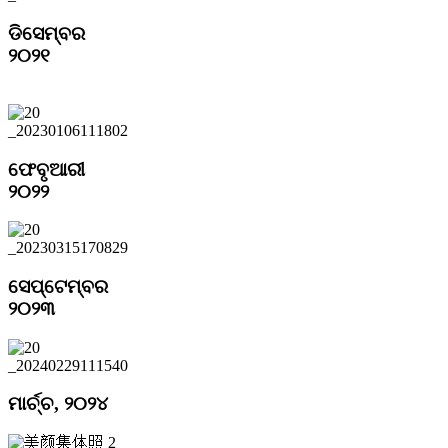
ଡିସେମ୍ବର
୨୦୨୧
ଫେବୃଆରୀ
୨୦୨୨
ସେପ୍ଟେମ୍ବର
୨୦୨୩
ମାର୍ଚ୍ଚ, ୨୦୨୪