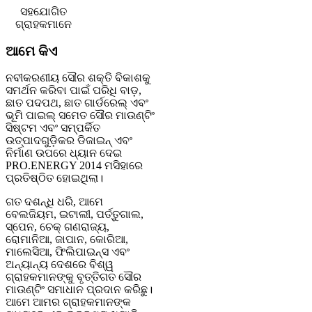
ସହଯୋଗିତ
ଗ୍ରାହକମାନେ
ଆମେ କିଏ
ନବୀକରଣୀୟ ସୌର ଶକ୍ତି ବିକାଶକୁ
ସମର୍ଥନ କରିବା ପାଇଁ ପରିଧି ବାଡ଼,
ଛାତ ପଦପଥ, ଛାତ ଗାର୍ଡରେଲ୍ ଏବଂ
ଭୂମି ପାଇଲ୍ ସମେତ ସୌର ମାଉଣ୍ଟିଂ
ସିଷ୍ଟମ ଏବଂ ସମ୍ପର୍କିତ
ଉତ୍ପାଦଗୁଡ଼ିକର ଡିଜାଇନ୍ ଏବଂ
ନିର୍ମାଣ ଉପରେ ଧ୍ୟାନ ଦେଇ
PRO.ENERGY 2014 ମସିହାରେ
ପ୍ରତିଷ୍ଠିତ ହୋଇଥିଲା।
ଗତ ଦଶନ୍ଧି ଧରି, ଆମେ
ବେଲଜିୟମ, ଇଟାଲୀ, ପର୍ତ୍ତୁଗାଲ,
ସ୍ପେନ, ଚେକ୍ ଗଣରାଜ୍ୟ,
ରୋମାନିଆ, ଜାପାନ, କୋରିଆ,
ମାଲେସିଆ, ଫିଲିପାଇନ୍ସ ଏବଂ
ଅନ୍ୟାନ୍ୟ ଦେଶରେ ବିଶ୍ୱ
ଗ୍ରାହକମାନଙ୍କୁ ବୃତ୍ତିଗତ ସୌର
ମାଉଣ୍ଟିଂ ସମାଧାନ ପ୍ରଦାନ କରିଛୁ।
ଆମେ ଆମର ଗ୍ରାହକମାନଙ୍କ