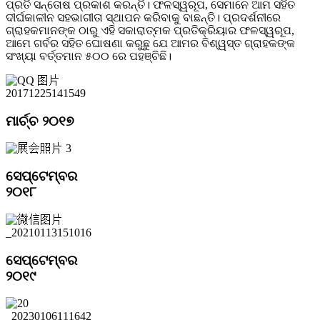
ପ୍ରତି ସନ୍ତୋଷ ପ୍ରକାଶ କରନ୍ତି। ଫଳସ୍ୱରୂପ, ସେମାନେ ଆମ ସହିତ
ଦୀର୍ଘକାଳୀନ ସହଭାଗୀତା ସ୍ଥାପନ କରିବାକୁ ବାଛନ୍ତି। ପ୍ରଦର୍ଶନୀରେ
ଗ୍ରାହକମାନଙ୍କ ଠାରୁ ଏହି ସକାରାତ୍ମକ ପ୍ରତିକ୍ରିୟାର ଫଳସ୍ୱରୂପ,
ଆମେ ଗର୍ବର ସହିତ ଘୋଷଣା କରୁଛୁ ଯେ ଆମର ବିଶ୍ୱସ୍ତ ଗ୍ରାହକଙ୍କ
ସଂଖ୍ୟା ବର୍ତ୍ତମାନ ୫୦୦ ରେ ପହଞ୍ଚିଛି।
ମାର୍ଚ୍ଚ ୨୦୧୭
ସେପ୍ଟେମ୍ବର
୨୦୧୮
ସେପ୍ଟେମ୍ବର
୨୦୧୯