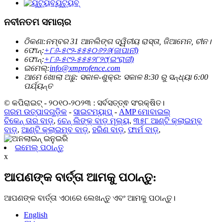
ୟୁଟ୍ୟୁବ୍
ନବୀନତମ ସମାଚାର
ଠିକଣା:
ନମ୍ବର 31 ଆନଲିଙ୍ଗ ଦ୍ୱିତୀୟ ରାସ୍ତା, ଜିଆମେନ, ଚୀନ।
ଫୋନ୍:
+୮୬-୫୯୨-୫୫୫୦୬୨୬(ଜାପାନୀ)
ଫୋନ୍:
+୮୬-୫୯୨-୫୫୫୨୮୨୯(ଇଂରାଜୀ)
ଇମେଲ୍:
info@xmprofence.com
ଆମେ ଖୋଲା ଅଛୁ: ସକାଳ-ଶୁକ୍ର: ସକାଳ 8:30 ରୁ ସନ୍ଧ୍ୟା 6:00
ପର୍ଯ୍ୟନ୍ତ
© କପିରାଇଟ୍ - ୨୦୧୦-୨୦୨୩ : ସର୍ବସତ୍ତ୍ଵ ସଂରକ୍ଷିତ।
ଗରମ ଉତ୍ପାଦଗୁଡ଼ିକ
-
ସାଇଟମ୍ୟାପ୍
-
AMP ମୋବାଇଲ୍
ଚିକେନ୍ ତାର ବାଡ଼
,
ଚେନ୍ ଲିଙ୍କ୍ ବାଡ଼ ମୂଲ୍ୟ
,
୩୫୮ ଆଣ୍ଟି କ୍ଲାଇମ୍ବ
ବାଡ଼
,
ଆଣ୍ଟି କ୍ଲାଇମ୍ବ ବାଡ଼
,
ହରିଣ ବାଡ଼
,
ଫାର୍ମ ବାଡ଼
,
ଇମେଲ୍ ପଠାନ୍ତୁ
x
ଆପଣଙ୍କ ବାର୍ତ୍ତା ଆମକୁ ପଠାନ୍ତୁ:
ଆପଣଙ୍କ ବାର୍ତ୍ତା ଏଠାରେ ଲେଖନ୍ତୁ ଏବଂ ଆମକୁ ପଠାନ୍ତୁ।
English