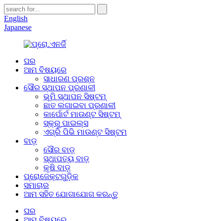
English
Japanese
ଘର
ଆମ ବିଷୟରେ
ସାଧାରଣ ପ୍ରଶ୍ନ
ସୌର ସ୍ଥାପନ ପ୍ରଣାଳୀ
ଭୂମି ସ୍ଥାପନ ସିଷ୍ଟମ୍
ଛାତ ଲଗାଇବା ପ୍ରଣାଳୀ
କାର୍ପୋର୍ଟ ମାଉଣ୍ଟ ସିଷ୍ଟମ୍
ସ୍କ୍ରୁ ପାଇଲ୍ସ
ଏଗ୍ରି ପିଭି ମାଉଣ୍ଟ ସିଷ୍ଟମ
ବାଡ଼
ସୌର ବାଡ଼
ସ୍ଥାପତ୍ୟ ବାଡ଼
କୃଷି ବାଡ଼
ପ୍ରୋଜେକ୍ଟଗୁଡ଼ିକ
ସମାଚାର
ଆମ ସହିତ ଯୋଗାଯୋଗ କରନ୍ତୁ
ଘର
ଆମ ବିଷୟରେ