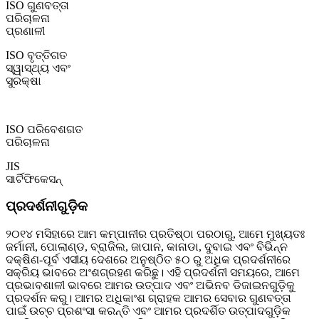
ISO ଗୁଣବତ୍ତା
ପରିଚାଳନା
ପ୍ରଣାଳୀ
ISO ବୃତ୍ତିଗତ
ସ୍ୱାସ୍ଥ୍ୟ ଏବଂ
ସୁରକ୍ଷା
ISO ପରିବେଶଗତ
ପରିଚାଳନା
JIS
ସାର୍ଟିଫିକେସନ୍
ପ୍ରଦର୍ଶନୀଗୁଡ଼ିକ
୨୦୧୪ ମସିହାରେ ଆମ କମ୍ପାନୀର ପ୍ରତିଷ୍ଠା ପରଠାରୁ, ଆମେ ମୁଖ୍ୟତଃ
ଜର୍ମାନୀ, ପୋଲାଣ୍ଡ, ବ୍ରାଜିଲ, ଜାପାନ, କାନାଡା, ଦୁବାଇ ଏବଂ ବିଭିନ୍ନ
ଦକ୍ଷିଣ-ପୂର୍ବ ଏସୀୟ ଦେଶରେ ଅନୁଷ୍ଠିତ ୫୦ ରୁ ଅଧିକ ପ୍ରଦର୍ଶନୀରେ
ସକ୍ରିୟ ଭାବରେ ଅଂଶଗ୍ରହଣ କରିଛୁ। ଏହି ପ୍ରଦର୍ଶନୀ ସମୟରେ, ଆମେ
ପ୍ରଭାବଶାଳୀ ଭାବରେ ଆମର ଉତ୍ପାଦ ଏବଂ ଅଭିନବ ଡିଜାଇନଗୁଡ଼ିକୁ
ପ୍ରଦର୍ଶନ କରୁ। ଆମର ଅଧିକାଂଶ ଗ୍ରାହକ ଆମର ସେବାର ଗୁଣବତ୍ତା
ପାଇଁ ଉଚ୍ଚ ପ୍ରଶଂସା କରନ୍ତି ଏବଂ ଆମର ପ୍ରଦର୍ଶିତ ଉତ୍ପାଦଗୁଡ଼ିକ