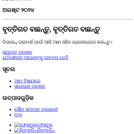
ଅଗଷ୍ଟ ୨୦୨୪
ବୃତ୍ତିଗତ ବାଛନ୍ତୁ, ବୃତ୍ତିଗତ ବାଛନ୍ତୁ
ଡିଜାଇନ୍ ପରାମର୍ଶ ପାଇଁ ଆଜି ଆମ ସହିତ ଯୋଗାଯୋଗ କରନ୍ତୁ।
ସ୍ୱାଗତ ପ୍ରଶ୍ନ
ଯଥାଶୀଘ୍ର ଆପଣଙ୍କୁ ଉତ୍ତର ଦେବି
ସୂଚନା
ଆମ ବିଷୟରେ
ସାଧାରଣ ପ୍ରଶ୍ନ
ଉତ୍ପାଦଗୁଡ଼ିକ
ସୌର ସ୍ଥାପନ ପ୍ରଣାଳୀ
ବାଡ଼
ଫେସବୁକ୍
ଲିଙ୍କଡିନ୍