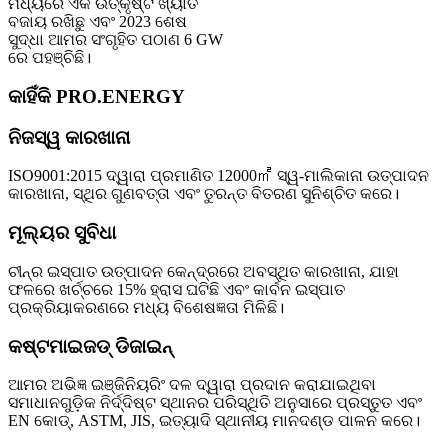
ମଧ୍ୟରେ ଏକ ଉତ୍କୃଷ୍ଟ ଖ୍ୟାତି
ବଜାୟ ରଖିଛୁ ଏବଂ 2023 ଶେଷ
ସୁଦ୍ଧା ଆମର ସଂଗୃହିତ ପଠାଣ 6 GW
ରେ ପହଞ୍ଚିଛି।
କାହିଁକି PRO.ENERGY
ନିଜସ୍ୱ କାରଖାନା
ISO9001:2015 ଦ୍ୱାରା ପ୍ରମାଣିତ 12000㎡ ସ୍ୱ-ମାଲିକାନା ଉତ୍ପାଦନ
କାରଖାନା, ସ୍ଥିର ଗୁଣବତ୍ତା ଏବଂ ତୁରନ୍ତ ବିତରଣ ସୁନିଶ୍ଚିତ କରେ।
ମୂଲ୍ୟର ସୁବିଧା
ଚୀନ୍‌ର ଇସ୍ପାତ ଉତ୍ପାଦନ କେନ୍ଦ୍ରରେ ଅବସ୍ଥିତ କାରଖାନା, ଯାହା
ଫଳରେ ଖର୍ଚ୍ଚରେ 15% ହ୍ରାସ ଘଟିଛି ଏବଂ କାର୍ବନ ଇସ୍ପାତ
ପ୍ରକ୍ରିୟାକରଣରେ ମଧ୍ୟ ବିଶେଷଜ୍ଞତା ମିଳିଛି।
କଷ୍ଟମାଇଜଡ୍ ଡିଜାଇନ୍
ଆମର ଅଭିଜ୍ଞ ଇଞ୍ଜିନିୟରିଂ ଦଳ ଦ୍ୱାରା ପ୍ରଦାନ କରାଯାଇଥିବା
ସମାଧାନଗୁଡ଼ିକ ନିର୍ଦ୍ଦିଷ୍ଟ ସ୍ଥାନର ପରିସ୍ଥିତି ଅନୁସାରେ ପ୍ରସ୍ତୁତ ଏବଂ
EN କୋଡ୍, ASTM, JIS, ଇତ୍ୟାଦି ସ୍ଥାନୀୟ ମାନଦଣ୍ଡ ପାଳନ କରେ।