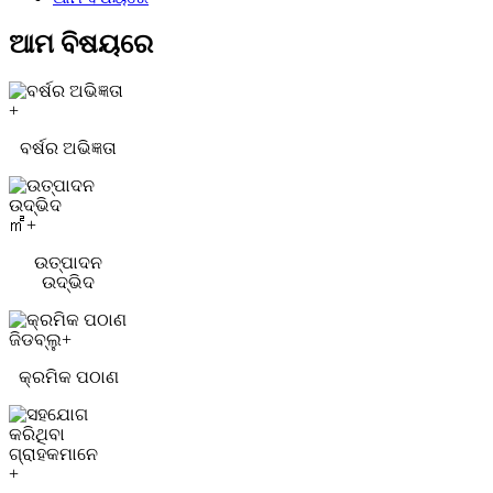
ଆମ ବିଷୟରେ
+
ବର୍ଷର ଅଭିଜ୍ଞତା
㎡+
ଉତ୍ପାଦନ
ଉଦ୍ଭିଦ
ଜିଡବ୍ଲୁ+
କ୍ରମିକ ପଠାଣ
+