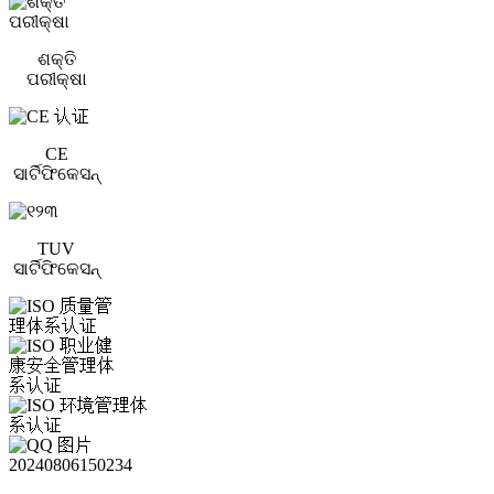
ଶକ୍ତି
ପରୀକ୍ଷା
CE
ସାର୍ଟିଫିକେସନ୍
TUV
ସାର୍ଟିଫିକେସନ୍